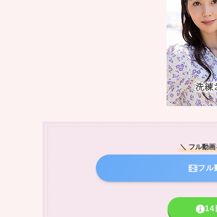
＼ フル動
フル
1